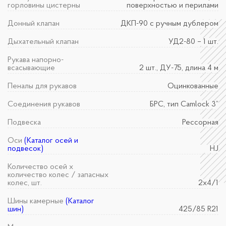
горловины цистерны
поверхностью и перилами
Донный клапан
ДКП-90 с ручным дублером
Дыхательный клапан
УД2-80 – 1 шт.
Рукава напорно-
всасывающие
2 шт., ДУ-75, длина 4 м
Пеналы для рукавов
Оцинкованные
Соединения рукавов
БРС, тип Camlock 3”
Подвеска
Рессорная
Оси
(Каталог осей и
подвесок)
HJ
Количество осей х
количество колес / запасных
колес, шт.
2х4/1
Шины камерные
(Каталог
шин)
425/85 R21