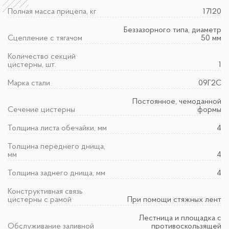
Полная масса прицепа, кг
17120
Беззазорного типа, диаметр
Сцепление с тягачом
50 мм
Количество секций
цистерны, шт.
1
Марка стали
09Г2С
Постоянное, чемоданной
Сечение цистерны
формы
Толщина листа обечайки, мм
4
Толщина переднего днища,
мм
4
Толщина заднего днища, мм
4
Конструктивная связь
цистерны с рамой
При помощи стяжных лент
Лестница и площадка с
Обслуживание заливной
противоскользящей