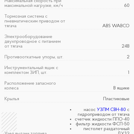
Максимальная скорость при
максимальной нагрузке, км/ч
60
Тормозная система с
пневматическим приводом от
тягача
ABS WABCO
Электрооборудование
двухпроводное с питанием
от тягача
24В
Противооткатные упоры, шт.
2
Инструментальный ящик с
комплектом ЗИП, шт.
1
Расположение запасного
колеса
В ящике
Крылья
Пластиковые
насос
УЗПМ СВН-80
с
гидроприводом от тягача
счетчик жидкости ППО-40
фильтр жидкости ФСП-50
пистолет раздаточный
Узел выдачи топлива
ДУ32