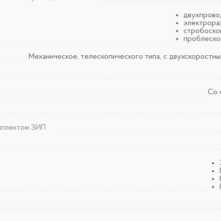
двухпровод
электрораз
стробоскоп
проблеско
Механическое, телескопического типа, с двухскоростн
Со 
мплектом ЗИП