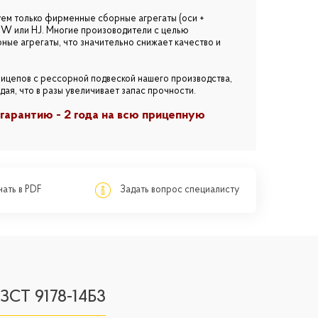
уем только фирменные сборные агрегаты (оси +
PW или HJ. Многие произоводители с целью
ые агрегаты, что значительно снижает качество и
рицепов с рессорной подвеской нашего производства,
ая, что в разы увеличивает запас прочности.
гарантию - 2 года на всю прицепную
ать в PDF
Задать вопрос специалисту
ЗСТ 9178-14Б3