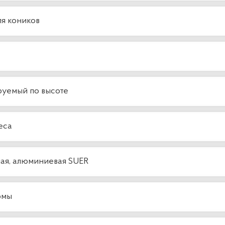
ля коников
руемый по высоте
еса
ная, алюминиевая SUER
рмы