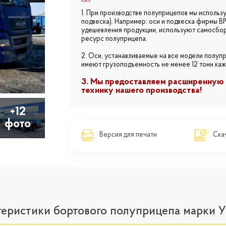
1. При производстве полуприцепов мы использ
подвеска). Например: оси и подвеска фирмы B
удешевления продукции, используют самосборн
ресурс полуприцепа.
2. Оси, устанавливаемые на все модели полуп
имеют грузоподъемность не менее 12 тонн кажд
3. Мы предоставляем расширенную 
технику нашего производства!
+12
фото
Версия для печати
Скач
теристики бортового полуприцепа марки У