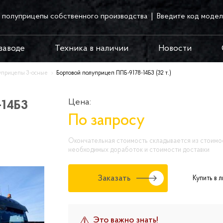
 полуприцепы собственного производства
Введите код модел
заводе
Техника в наличии
Новости
уприцепы 3-осные
Бортовой полуприцеп ППБ-9178-14Б3 (32 т.)
Цена:
-14Б3
По запросу
Окончательная стоимость складывается из стоимос
необходимых доработок и стоимости доставки
Заказать
Купить в л
Это важно знать!