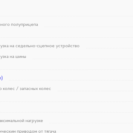
нного полуприцепа
рузка на седельно-сцепное устройство
узка на шины
к)
о колес / запасных колес
аксимальной нагрузке
ическим приводом от тягача