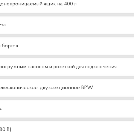
донепроницаемый ящик на 400 л
уза
 бортов
 погружным насосом и розеткой для подключения
телескопическое, двухсекционное BPW
с
80 В)