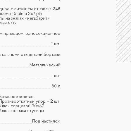
ное с питанием от тягача 24В
ъемы 15 pin и 2х7 pin
ы на знаках «негабарит»
вый маяк
ым приводом, односекционное
1 шт.
стальными откидными бортами
Металлический
1 шт.
80 л
Запасное колесо
Противооткатный упор – 2 шт.
Ключ торцевой 30х32
Ключ колпака ступицы
Под настилом