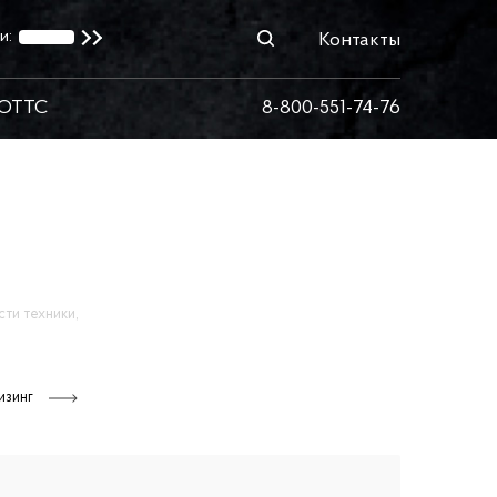
и:
Контакты
ОТТС
8-800-551-74-76
ти техники,
изинг