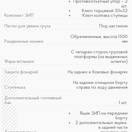
Противооткатный упор – 2
шт.
Ключ торцевой 30х32
Комплект ЗИП
Ключ колпака ступицы
Петли для увязки груза
Под настилом
Обрезиненные, высота 1500
Раздвижные коники
мм
С четырех сторон грузовой
платформы (на выдвижных
Фары-вспышки
штангах)
Защита фонарей
На задних и боковых фонарях
На заднем откидном борту
Ступенька
справа по ходу движения
Дополнительный топливный
бак
1 шт.
Ящик ЗИП на переднем
борту
2 дополнительных ящика
в задней части