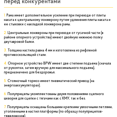
перед конкурентами
Рама имеет дополнительное усиление при переходе от плиты
наката к центральному лонжерону путем удлинения плиты наката и
ее стыковки с накладкой лонжерона рамы.
Центральные лонжероны при переходе от гусачной части (в
районе опорного устройства) имеют двойную нижнюю полку
двутавровой балки.
Толщина настила равна 4 мм и изготовлена из рифленой
противоскользящей стали.
Опорное устройство BPW имеет две степени подъема (сначала
от рукоятки, затем вручную для максимального подъема),
предназначено для бездорожья.
Стояночный тормоз имеет пневматический привод (на
энергоаккумуляторах).
Полуприцепы укомплектованы двумя положениями сцепного
шкворня для сцепки с тягачами как с КМУ, так и без.
Полуприцепы оснащены большими крепкими увязочными петлями,
утопленными в настил платформы (по образцу полуприцепов-
тяжеловозов).