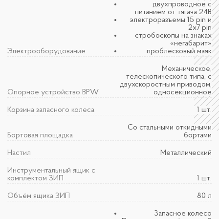
двухпроводное с
питанием от тягача 24В
электроразъемы 15 pin и
2х7 pin
стробоскопы на знаках
«негабарит»
Электрооборудование
проблесковый маяк
Механическое,
телескопического типа, с
двухскоростным приводом,
Опорное устройство BPW
односекционное
Корзина запасного колеса
1 шт.
Со стальными откидными
Бортовая площадка
бортами
Настил
Металлический
Инструментальный ящик с
комплектом ЗИП
1 шт.
Объём ящика ЗИП
80 л
Запасное колесо