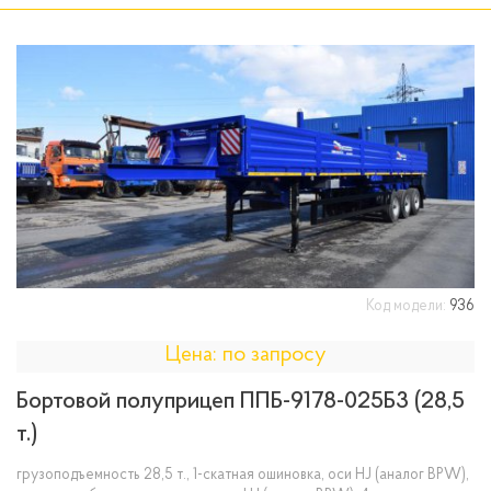
Код модели:
936
Цена: по запросу
Бортовой полуприцеп ППБ-9178-025Б3 (28,5
т.)
грузоподъемность 28,5 т., 1-скатная ошиновка, оси HJ (аналог BPW),