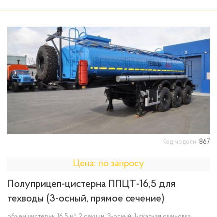
Код модели:
867
Цена: по запросу
Полуприцеп-цистерна ППЦТ-16,5 для
техводы (3-осный, прямое сечение)
объем цистерны 16,5 м³, 2 секции, 3-осный, 1-скатная ошиновка,