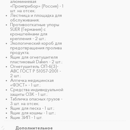
алюминиевая
«Промприбор» (Россия) - 1
шт. на отсек;
Лестница и площадка для
обслуживания;
Противооткатные упоры
SUER (Германия) с
кронштейнами для
крепления - 2 шт.;
Экологический короб для
предотвращения пролива
продукта;
Ящик для огнетушителя
пластиковый Daken - 2 шт.;
Огнетушитель ОП-6(3)-
АВС ГОСТ Р 51057-2001 -
2 шт.;
Аптечка медицинская
«ФЭСТ» - 1 шт.;
Средства индивидуальной
защиты ОЗК - 1 шт.;
Табличка опасных грузов -
3 шт. на отсек;
Ящик для песка - 1 шт.;
Ящик для кошмы - 1 шт.;
Ящик ЗИП - 1 шт.
Дополнительное