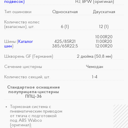
подвесок)
HJ, BPW (оригинал)
Тип ошиновки
Односкатная
Двускатная
Количество колес
(взапасных), шт.
6 (1)
12 (1)
10.00R20
Шины (
Каталог
425/85R21
11.00R20
шин
)
385/65R22,5
12.00R20
Шкворень GF (Германия)
2 дюйма (50,8 мм)
Сечение цистерны
Чемодан
Количество секций, шт.
1-4
Стандартное оснащение
полуприцепа-цистерны
ППЦ-36
Тормозная система с
пневматическим приводом
от тягача с подготовкой
под ABS Wabco
(оригинал);