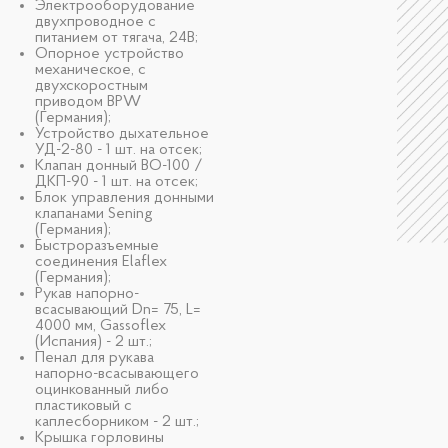
Электрооборудование
двухпроводное с
питанием от тягача, 24В;
Опорное устройство
механическое, с
двухскоростным
приводом BPW
(Германия);
Устройство дыхательное
УД-2-80 - 1 шт. на отсек;
Клапан донный ВО-100 /
ДКП-90 - 1 шт. на отсек;
Блок управления донными
клапанами Sening
(Германия);
Быстроразъемные
соединения Elaflex
(Германия);
Рукав напорно-
всасывающий Dn= 75, L=
4000 мм, Gassoflex
(Испания) - 2 шт.;
Пенал для рукава
напорно-всасывающего
оцинкованный либо
пластиковый с
каплесборником - 2 шт.;
Крышка горловины