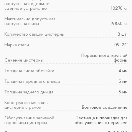
нагрузка на седельно-
сцепное устройство
10270 кг
Максимально допустимая
нагрузка на шины
19830 кг
Количество секций цистерны
3 шт.
Марка стали
09Г2С
Переменного, круглой
Сечение цистерны
формы
Толщина листа обечайки
4 мм
Толщина переднего днища
5 мм
Толщина заднего днища
5 мм
Конструктивная связь
цистерны с рамой
Болтовое соединение
Обслуживание заливной
Лестница и площадка для
горловины цистерны
обслуживания с перилами