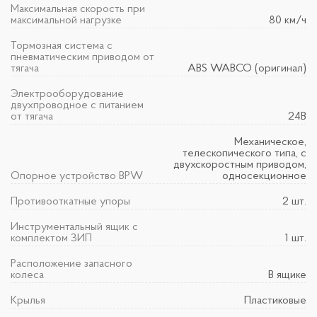
Максимальная скорость при
максимальной нагрузке
80 км/ч
Тормозная система с
пневматическим приводом от
тягача
ABS WABCO (оригинал)
Электрооборудование
двухпроводное с питанием
от тягача
24В
Механическое,
телескопического типа, с
двухскоростным приводом,
Опорное устройство BPW
односекционное
Противооткатные упоры
2 шт.
Инструментальный ящик с
комплектом ЗИП
1 шт.
Расположение запасного
колеса
В ящике
Крылья
Пластиковые