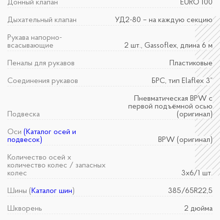
Донный клапан
EURO 100
Дыхательный клапан
УД2-80 – на каждую секцию
Рукава напорно-
всасывающие
2 шт., Gassoflex, длина 6 м
Пеналы для рукавов
Пластиковые
Соединения рукавов
БРС, тип Elaflex 3”
Пневматическая BPW с
первой подъёмной осью
Подвеска
(оригинал)
Оси
(Каталог осей и
подвесок)
BPW (оригинал)
Количество осей х
количество колес / запасных
колес
3х6/1 шт.
Шины (
Каталог шин
)
385/65R22,5
Шкворень
2 дюйма