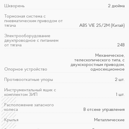
Шкворень
2 дюйма
Тормозная система с
пневматическим приводом от
тягача
ABS VIE 2S/2M (Китай)
Электрооборудование
двухпроводное с питанием
от тягача
24В
Механическое,
телескопического типа, с
двухскоростным приводом,
Опорное устройство
односекционное
Противооткатные упоры
2 шт.
Инструментальный ящик с
комплектом ЗИП
1 шт.
Расположение запасного
колеса
В отсеке управления
Крылья
Металлические