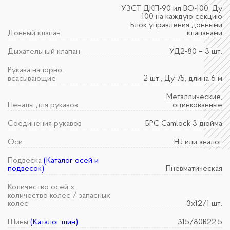
УЗСТ ДКП-90 ил ВО-100, Ду
100 на каждую секцию
Блок управления донными
Донный клапан
клапанами
Дыхательный клапан
УД2-80 – 3 шт.
Рукава напорно-
всасывающие
2 шт., Ду 75, длина 6 м
Металлические,
Пеналы для рукавов
оцинкованные
Соединения рукавов
БРС Camlock 3 дюйма
Оси
HJ или аналог
Подвеска
(Каталог осей и
подвесок)
Пневматическая
Количество осей х
количество колес / запасных
колес
3х12/1 шт.
Шины
(Каталог шин)
315/80R22,5