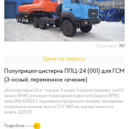
Код модели:
787
Цена: по запросу
Полуприцеп-цистерна ППЦ-24 (001) для ГСМ
(3-осный, переменное сечение)
объем цистерны 24 м³, 1 секция, 3-осный, 1-скатная ошиновка, оси HJ
(аналог BPW), рессорно-балансирная подвеска HJ (аналог BPW),
шины 385/65R22,5, переменное продольное сечение, чемоданное
поперечное сечение, высота ССУ 1460 мм, корзина запасного
колеса, ДОПОГ
Подробнее